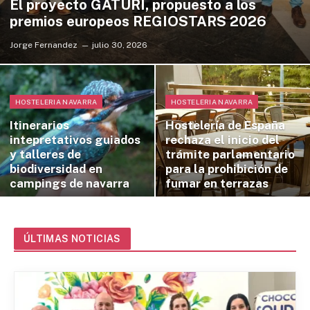
El proyecto GATURI, propuesto a los
premios europeos REGIOSTARS 2026
Jorge Fernandez
julio 30, 2026
HOSTELERIA NAVARRA
HOSTELERIA NAVARRA
Itinerarios
Hostelería de España
intepretativos guiados
rechaza el inicio del
y talleres de
trámite parlamentario
biodiversidad en
para la prohibición de
campings de navarra
fumar en terrazas
ÚLTIMAS NOTICIAS