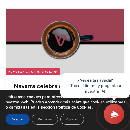
EVENTOS GASTRONÓMICOS
¿Necesitas ayuda?
Navarra celebra el 2º Campeonato
¡Toca el timbre y pregunta a
nuestra IA!
de Cafeterías de Especialidad con 11
Utilizamos cookies para ofrecerte la mejor experiencia en
establecimientos participantes
nuestra web. Puedes aprender más sobre qué cookies utilizamos
o cambiarlas en la sección
Política de Cookies
.
enero 6, 2026
Aceptar
Rechazar
Ajustes
Navarra acoge la segunda edición del Campeonato
de Cafeterías de Especialidad de Navarra, una