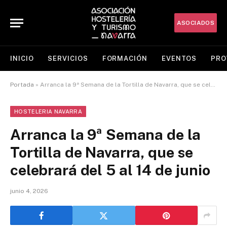
ASOCIADOS
INICIO
SERVICIOS
FORMACIÓN
EVENTOS
PRO
Portada
»
Arranca la 9ª Semana de la Tortilla de Navarra, que se celebrará del 5 al 14 de junio
HOSTELERIA NAVARRA
Arranca la 9ª Semana de la
Tortilla de Navarra, que se
celebrará del 5 al 14 de junio
junio 4, 2026