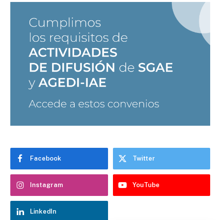
Chatbot Hostelería Navarra
En línea
Facebook
Twitter
Instagram
YouTube
LinkedIn