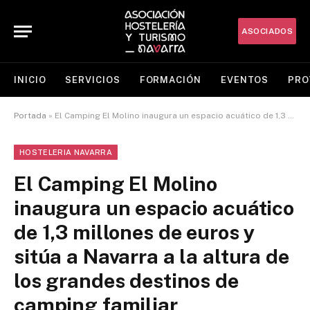
ASOCIADOS
INICIO
SERVICIOS
FORMACIÓN
EVENTOS
PRO
Portada
»
El Camping El Molino inaugura un espacio acuático de 1,3 millones de euros y sitúa a Navarra a la altura de los grandes destinos de camping familiar
HOSTELERIA NAVARRA
El Camping El Molino
inaugura un espacio acuático
de 1,3 millones de euros y
sitúa a Navarra a la altura de
los grandes destinos de
camping familiar