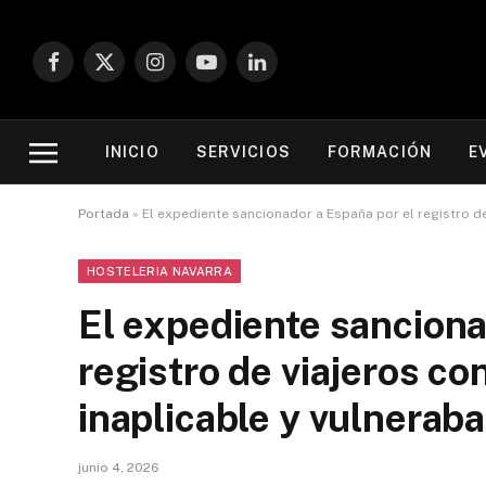
Facebook
X
Instagram
YouTube
LinkedIn
(Twitter)
INICIO
SERVICIOS
FORMACIÓN
E
Portada
»
El expediente sancionador a España por el registro d
HOSTELERIA NAVARRA
El expediente sanciona
registro de viajeros co
inaplicable y vulnerab
junio 4, 2026