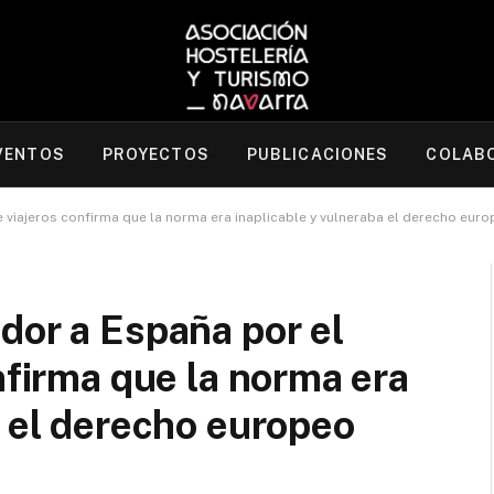
VENTOS
PROYECTOS
PUBLICACIONES
COLAB
e viajeros confirma que la norma era inaplicable y vulneraba el derecho eur
dor a España por el
nfirma que la norma era
a el derecho europeo