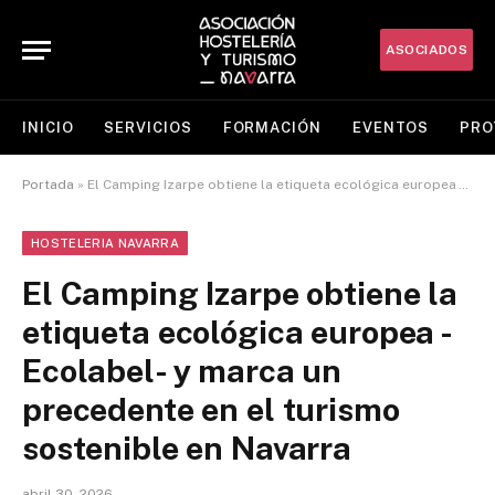
ASOCIADOS
INICIO
SERVICIOS
FORMACIÓN
EVENTOS
PRO
Portada
»
El Camping Izarpe obtiene la etiqueta ecológica europea -Ecolabel- y marca un precedente en el turismo sostenible en Navarra
HOSTELERIA NAVARRA
El Camping Izarpe obtiene la
etiqueta ecológica europea -
Ecolabel- y marca un
precedente en el turismo
sostenible en Navarra
abril 30, 2026