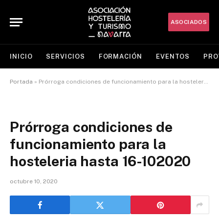
ASOCIADOS
INICIO
SERVICIOS
FORMACIÓN
EVENTOS
PRO
Portada
»
Prórroga condiciones de funcionamiento para la hosteleria hasta 16-102020
Prórroga condiciones de
funcionamiento para la
hosteleria hasta 16-102020
octubre 10, 2020