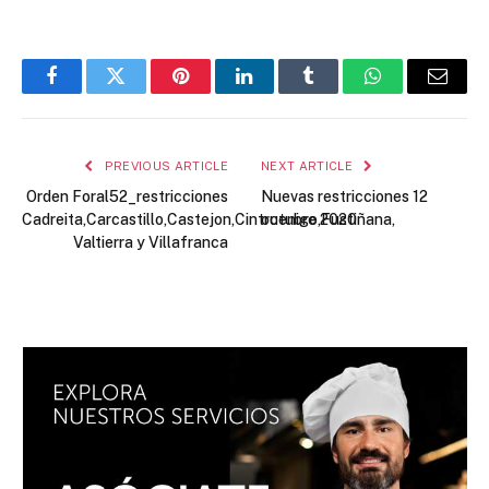
Facebook
Twitter
Pinterest
LinkedIn
Tumblr
WhatsApp
Email
PREVIOUS ARTICLE
NEXT ARTICLE
Orden Foral52_restricciones
Nuevas restricciones 12
Cadreita,Carcastillo,Castejon,Cintruenigo,Fustiñana,
octubre 2020
Valtierra y Villafranca