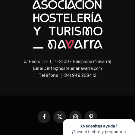
En línea
c/ Pedro I, nº 1, 1º - 31007 Pamplona (Navarra)
Email:
info@hostelerianavarra.com
Teléfono:
(+34) 948 268412
Facebook
X
Instagram
Pinterest
(Twitter)
¿Necesitas ayuda?
¡Toca el timbre y pregunta a