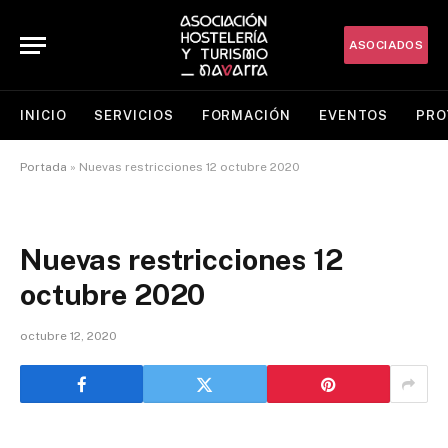
ASOCIADOS
INICIO
SERVICIOS
FORMACIÓN
EVENTOS
PRO
Portada
»
Nuevas restricciones 12 octubre 2020
Nuevas restricciones 12
octubre 2020
octubre 12, 2020