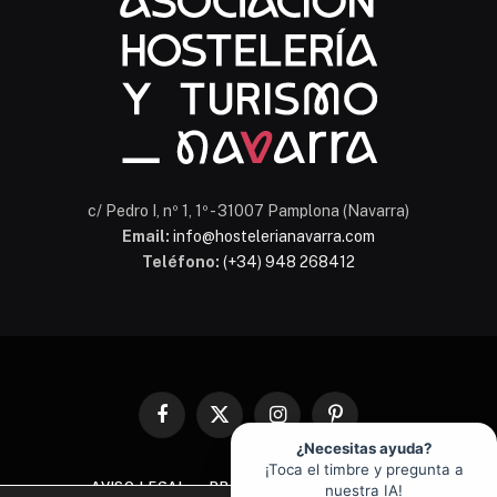
c/ Pedro I, nº 1, 1º - 31007 Pamplona (Navarra)
Email:
info@hostelerianavarra.com
Teléfono:
(+34) 948 268412
Facebook
X
Instagram
Pinterest
(Twitter)
¿Necesitas ayuda?
¡Toca el timbre y pregunta a
AVISO LEGAL
PROTECCIÓN DE DATOS
nuestra IA!