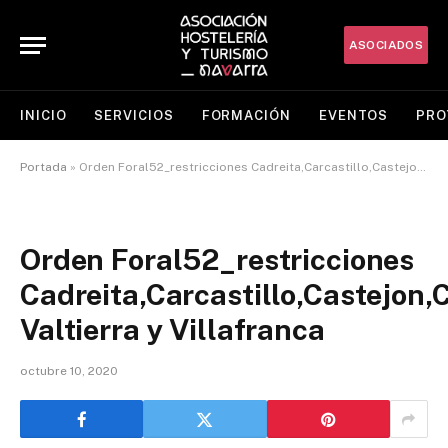
ASOCIADOS
INICIO
SERVICIOS
FORMACIÓN
EVENTOS
PRO
Portada
»
Orden Foral52_restricciones Cadreita,Carcastillo,Castejon,Cintruenigo,Fustiñana, Valtierra y Villafranca
Orden Foral52_restricciones
Cadreita,Carcastillo,Castejon,
Valtierra y Villafranca
octubre 10, 2020