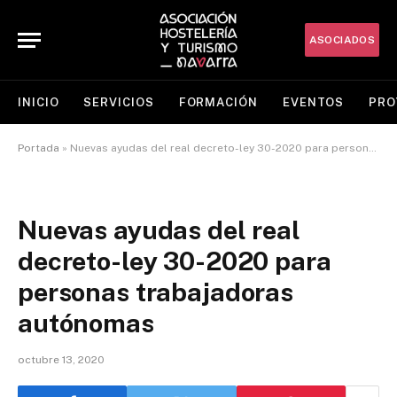
ASOCIADOS
INICIO
SERVICIOS
FORMACIÓN
EVENTOS
PRO
Portada
»
Nuevas ayudas del real decreto-ley 30-2020 para personas trabajadoras autónomas
Nuevas ayudas del real
decreto-ley 30-2020 para
personas trabajadoras
autónomas
octubre 13, 2020