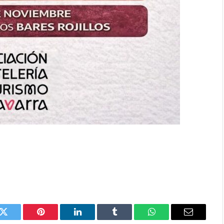
k
Twitter
Pinterest
LinkedIn
Tumblr
WhatsApp
Email