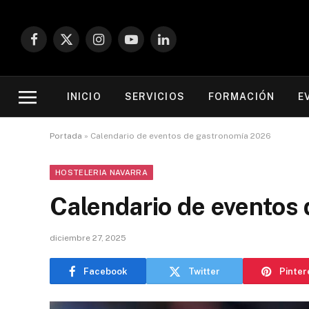
Facebook
X
Instagram
YouTube
LinkedIn
(Twitter)
INICIO
SERVICIOS
FORMACIÓN
E
Portada
»
Calendario de eventos de gastronomía 2026
HOSTELERIA NAVARRA
Calendario de eventos
diciembre 27, 2025
Facebook
Twitter
Pinter