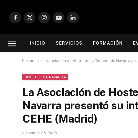
Facebook
X
Instagram
YouTube
LinkedIn
(Twitter)
INICIO
SERVICIOS
FORMACIÓN
E
Portada
»
La Asociación de Hostelería y Turismo de Navarra prese
HOSTELERIA NAVARRA
La Asociación de Hoste
Navarra presentó su inte
CEHE (Madrid)
diciembre 28, 2025