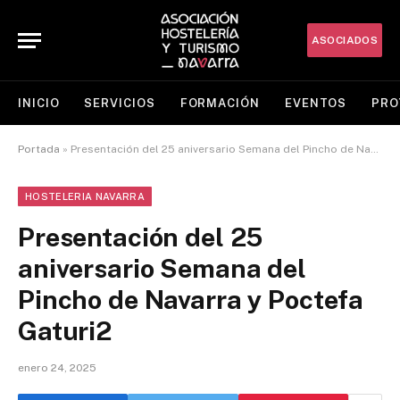
ASOCIADOS
INICIO
SERVICIOS
FORMACIÓN
EVENTOS
PRO
Portada
»
Presentación del 25 aniversario Semana del Pincho de Navarra y Poctefa Gaturi2
HOSTELERIA NAVARRA
Presentación del 25
aniversario Semana del
Pincho de Navarra y Poctefa
Gaturi2
enero 24, 2025