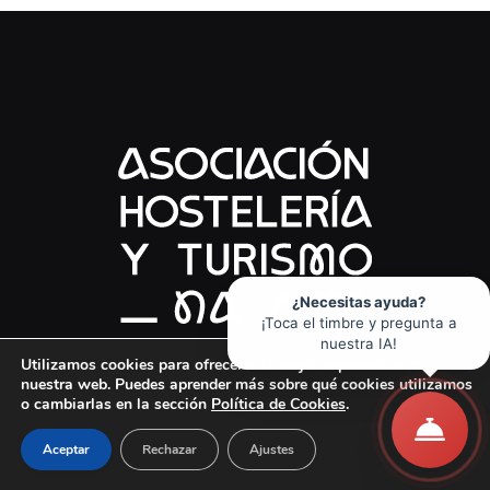
¿Necesitas ayuda?
¡Toca el timbre y pregunta a
nuestra IA!
Utilizamos cookies para ofrecerte la mejor experiencia en
c/ Pedro I, nº 1, 1º - 31007 Pamplona (Navarra)
nuestra web. Puedes aprender más sobre qué cookies utilizamos
Email:
info@hostelerianavarra.com
o cambiarlas en la sección
Política de Cookies
.
Teléfono:
(+34) 948 268412
Aceptar
Rechazar
Ajustes