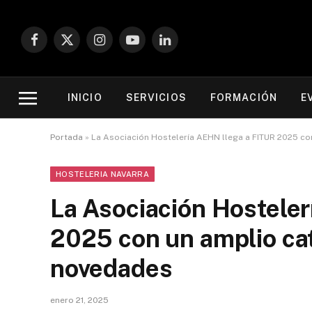
Facebook
X
Instagram
YouTube
LinkedIn
(Twitter)
INICIO
SERVICIOS
FORMACIÓN
E
Portada
»
La Asociación Hostelería AEHN llega a FITUR 2025 c
HOSTELERIA NAVARRA
La Asociación Hosteler
2025 con un amplio ca
novedades
enero 21, 2025