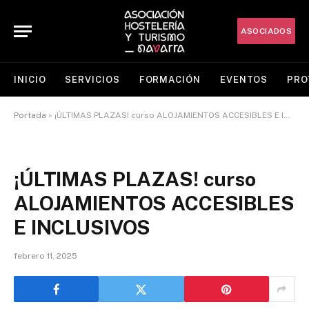
ASOCIADOS
INICIO
SERVICIOS
FORMACIÓN
EVENTOS
PRO
Portada
»
¡ÚLTIMAS PLAZAS! curso ALOJAMIENTOS ACCESIBLES E INCLUSIVOS
¡ÚLTIMAS PLAZAS! curso
ALOJAMIENTOS ACCESIBLES
E INCLUSIVOS
febrero 11, 2025