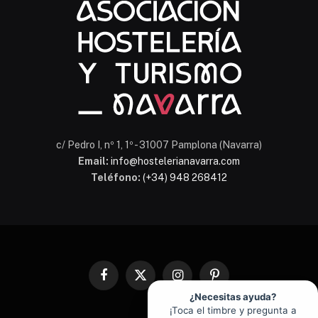
En línea
c/ Pedro I, nº 1, 1º - 31007 Pamplona (Navarra)
Email:
info@hostelerianavarra.com
Teléfono:
(+34) 948 268412
Facebook
X
Instagram
Pinterest
(Twitter)
¿Necesitas ayuda?
¡Toca el timbre y pregunta a