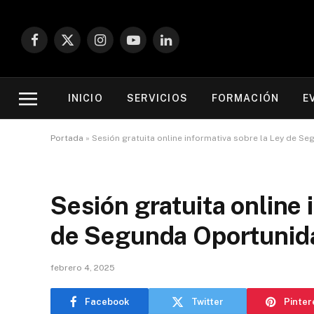
Facebook
X
Instagram
YouTube
LinkedIn
(Twitter)
INICIO
SERVICIOS
FORMACIÓN
E
Portada
»
Sesión gratuita online informativa sobre la Ley de S
Sesión gratuita online 
de Segunda Oportunid
febrero 4, 2025
Facebook
Twitter
Pinter