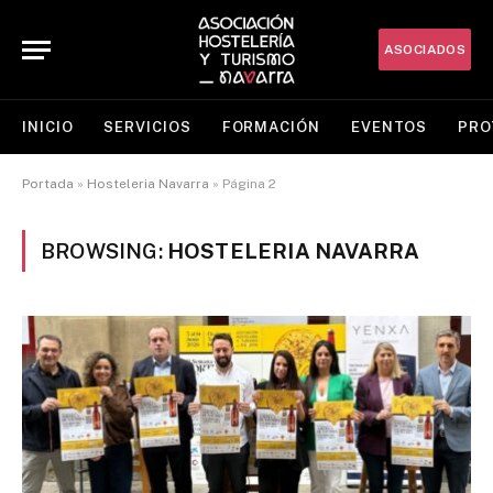
ASOCIADOS
INICIO
SERVICIOS
FORMACIÓN
EVENTOS
PRO
Portada
»
Hosteleria Navarra
»
Página 2
BROWSING:
HOSTELERIA NAVARRA