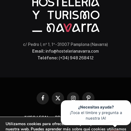
c/ Pedro I, nº 1, 1º - 31007 Pamplona (Navarra)
Email:
info@hostelerianavarra.com
Teléfono:
(+34) 948 268412
Facebook
X
Instagram
Pinterest
(Twitter)
¿Necesitas ayuda?
¡Toca el timbre y pregunta a
AVISO LEGAL
PROTECCIÓN DE DATOS
nuestra IA!
Utilizamos cookies para ofrecerte la mejor experiencia en
POLÍTICA DE COOKIES
nuestra web. Puedes aprender más sobre qué cookies utilizamos