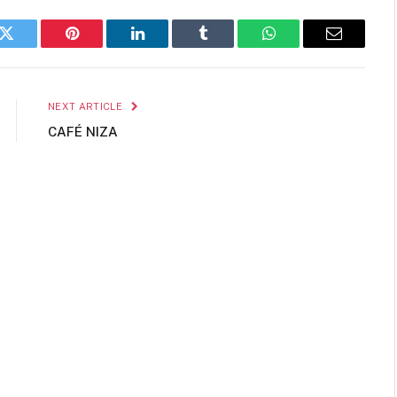
k
Twitter
Pinterest
LinkedIn
Tumblr
WhatsApp
Email
NEXT ARTICLE
CAFÉ NIZA