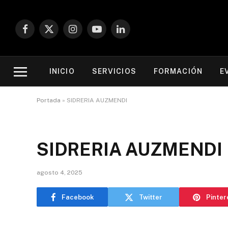
Facebook
X
Instagram
YouTube
LinkedIn
(Twitter)
INICIO
SERVICIOS
FORMACIÓN
E
Portada
»
SIDRERIA AUZMENDI
SIDRERIA AUZMENDI
agosto 4, 2025
Facebook
Twitter
Pinter