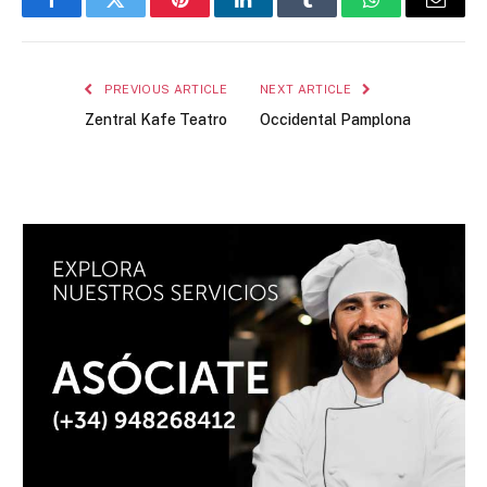
Facebook
Twitter
Pinterest
LinkedIn
Tumblr
WhatsApp
Email
PREVIOUS ARTICLE
NEXT ARTICLE
Zentral Kafe Teatro
Occidental Pamplona