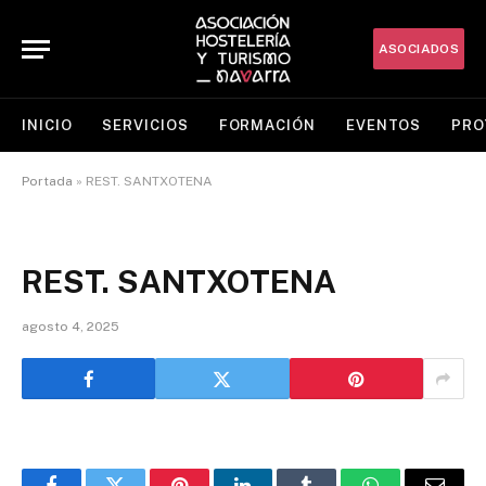
ASOCIADOS
INICIO
SERVICIOS
FORMACIÓN
EVENTOS
PRO
Portada
»
REST. SANTXOTENA
REST. SANTXOTENA
agosto 4, 2025