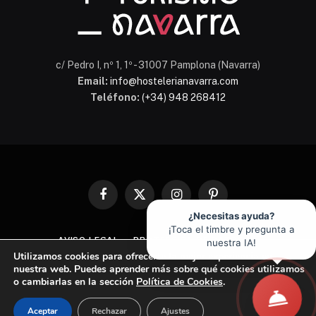
c/ Pedro I, nº 1, 1º - 31007 Pamplona (Navarra)
Email:
info@hostelerianavarra.com
Teléfono:
(+34) 948 268412
Facebook
X
Instagram
Pinterest
(Twitter)
¿Necesitas ayuda?
¡Toca el timbre y pregunta a
AVISO LEGAL
PROTECCIÓN DE DATOS
nuestra IA!
Utilizamos cookies para ofrecerte la mejor experiencia en
POLÍTICA DE COOKIES
nuestra web. Puedes aprender más sobre qué cookies utilizamos
o cambiarlas en la sección
Política de Cookies
.
© 2026 Asociación de Hostelería y Turismo de Navarra
Aceptar
Rechazar
Ajustes