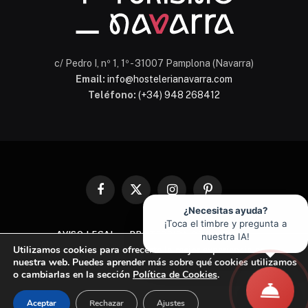
c/ Pedro I, nº 1, 1º - 31007 Pamplona (Navarra)
Email:
info@hostelerianavarra.com
Teléfono:
(+34) 948 268412
Facebook
X
Instagram
Pinterest
(Twitter)
¿Necesitas ayuda?
¡Toca el timbre y pregunta a
AVISO LEGAL
PROTECCIÓN DE DATOS
nuestra IA!
Utilizamos cookies para ofrecerte la mejor experiencia en
POLÍTICA DE COOKIES
nuestra web. Puedes aprender más sobre qué cookies utilizamos
o cambiarlas en la sección
Política de Cookies
.
© 2026 Asociación de Hostelería y Turismo de Navarra
Aceptar
Rechazar
Ajustes