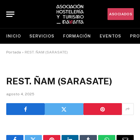
ASOCIADOS
INICIO
SERVICIOS
FORMACIÓN
EVENTOS
PRO
Portada
»
REST. ÑAM (SARASATE)
REST. ÑAM (SARASATE)
agosto 4, 2025