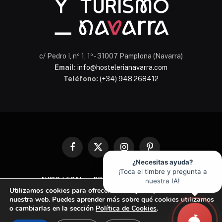
c/ Pedro I, nº 1, 1º - 31007 Pamplona (Navarra)
Email:
info@hostelerianavarra.com
Teléfono:
(+34) 948 268412
Facebook
X
Instagram
Pinterest
(Twitter)
¿Necesitas ayuda?
¡Toca el timbre y pregunta a
AVISO LEGAL
PROTECCIÓN DE DATOS
nuestra IA!
Utilizamos cookies para ofrecerte la mejor experiencia en
POLÍTICA DE COOKIES
nuestra web. Puedes aprender más sobre qué cookies utilizamos
o cambiarlas en la sección
Política de Cookies
.
© 2026 Asociación de Hostelería y Turismo de Navarra