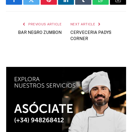
Facebook
Twitter
Pinterest
LinkedIn
Tumblr
WhatsApp
Email
PREVIOUS ARTICLE
NEXT ARTICLE
BAR NEGRO ZUMBON
CERVECERIA PADYS
CORNER