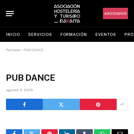
ASOCIADOS
INICIO
SERVICIOS
FORMACIÓN
EVENTOS
PRO
Portada
»
PUB DANCE
PUB DANCE
agosto 4, 2025