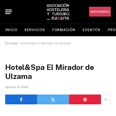
ASOCIADOS
INICIO
SERVICIOS
FORMACIÓN
EVENTOS
PRO
Portada
»
Hotel&Spa El Mirador de Ulzama
Hotel&Spa El Mirador de
Ulzama
agosto 4, 2025