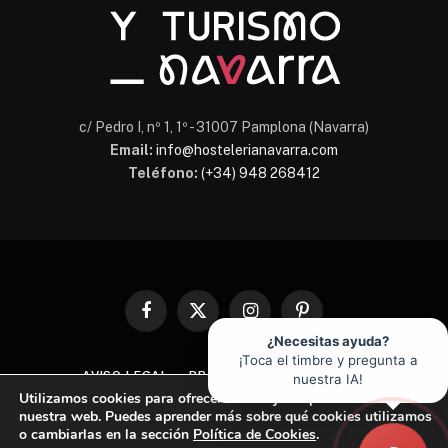
c/ Pedro I, nº 1, 1º - 31007 Pamplona (Navarra)
Email:
info@hostelerianavarra.com
Teléfono:
(+34) 948 268412
Facebook
X
Instagram
Pinterest
(Twitter)
¿Necesitas ayuda?
¡Toca el timbre y pregunta a
AVISO LEGAL
PROTECCIÓN DE DATOS
nuestra IA!
Utilizamos cookies para ofrecerte la mejor experiencia en
POLÍTICA DE COOKIES
nuestra web. Puedes aprender más sobre qué cookies utilizamos
o cambiarlas en la sección
Política de Cookies
.