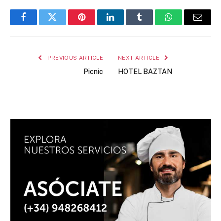
Facebook
Twitter
Pinterest
LinkedIn
Tumblr
WhatsApp
Email
PREVIOUS ARTICLE
NEXT ARTICLE
Picnic
HOTEL BAZTAN