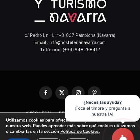
c/ Pedro I, nº 1, 1º - 31007 Pamplona (Navarra)
Email:
info@hostelerianavarra.com
Teléfono:
(+34) 948 268412
Facebook
X
Instagram
Pinterest
(Twitter)
¿Necesitas ayuda?
¡Toca el timbre y pregunta a
AVISO LEGAL
PROTECCIÓN DE DATOS
nuestra IA!
Utilizamos cookies para ofrecerte la mejor experiencia en
POLÍTICA DE COOKIES
nuestra web. Puedes aprender más sobre qué cookies utilizamos
o cambiarlas en la sección
Política de Cookies
.
© 2026 Asociación de Hostelería y Turismo de Navarra