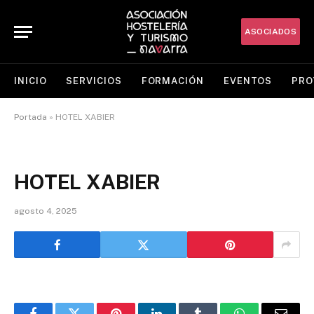
ASOCIADOS
INICIO
SERVICIOS
FORMACIÓN
EVENTOS
PRO
Portada
»
HOTEL XABIER
HOTEL XABIER
agosto 4, 2025