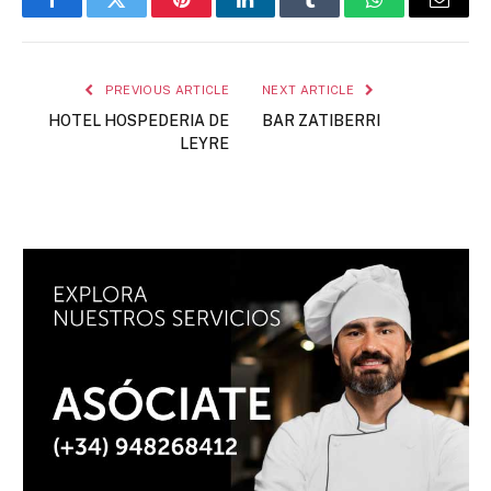
Facebook
Twitter
Pinterest
LinkedIn
Tumblr
WhatsApp
Email
PREVIOUS ARTICLE
NEXT ARTICLE
HOTEL HOSPEDERIA DE
BAR ZATIBERRI
LEYRE