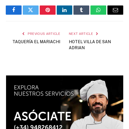
Facebook
Twitter
Pinterest
LinkedIn
Tumblr
WhatsApp
Email
PREVIOUS ARTICLE
NEXT ARTICLE
TAQUERÍA EL MARIACHI
HOTEL VILLA DE SAN
ADRIAN