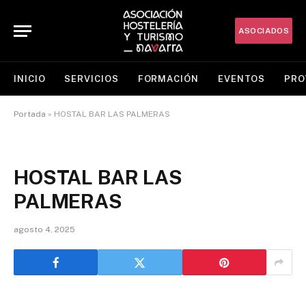
ASOCIADOS
INICIO
SERVICIOS
FORMACIÓN
EVENTOS
PRO
Portada
»
HOSTAL BAR LAS PALMERAS
HOSTAL BAR LAS
PALMERAS
agosto 4, 2025