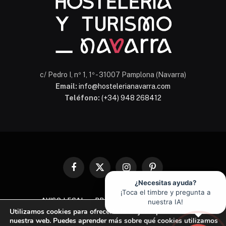
c/ Pedro I, nº 1, 1º - 31007 Pamplona (Navarra)
Email:
info@hostelerianavarra.com
Teléfono:
(+34) 948 268412
Facebook
X
Instagram
Pinterest
(Twitter)
¿Necesitas ayuda?
¡Toca el timbre y pregunta a
AVISO LEGAL
PROTECCIÓN DE DATOS
nuestra IA!
Utilizamos cookies para ofrecerte la mejor experiencia en
POLÍTICA DE COOKIES
nuestra web. Puedes aprender más sobre qué cookies utilizamos