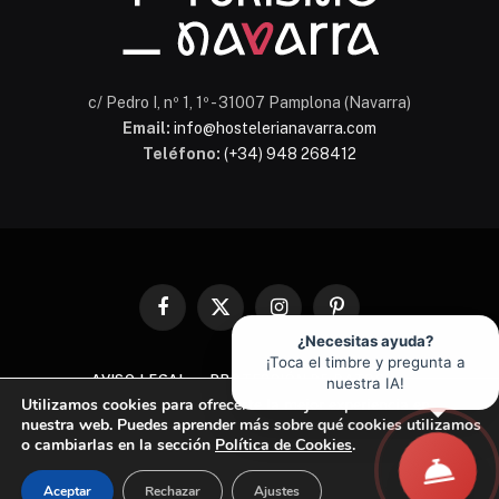
c/ Pedro I, nº 1, 1º - 31007 Pamplona (Navarra)
Email:
info@hostelerianavarra.com
Teléfono:
(+34) 948 268412
Facebook
X
Instagram
Pinterest
(Twitter)
¿Necesitas ayuda?
¡Toca el timbre y pregunta a
AVISO LEGAL
PROTECCIÓN DE DATOS
nuestra IA!
Utilizamos cookies para ofrecerte la mejor experiencia en
POLÍTICA DE COOKIES
nuestra web. Puedes aprender más sobre qué cookies utilizamos
o cambiarlas en la sección
Política de Cookies
.
© 2026 Asociación de Hostelería y Turismo de Navarra
Aceptar
Rechazar
Ajustes