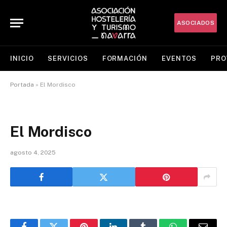
ASOCIADOS
INICIO
SERVICIOS
FORMACIÓN
EVENTOS
PRO
Portada
»
El Mordisco
El Mordisco
agosto 4, 2025