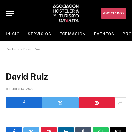
ASOCIADOS
INICIO
SERVICIOS
FORMACIÓN
EVENTOS
PRO
Portada
»
David Ruiz
David Ruiz
octubre 10, 2025