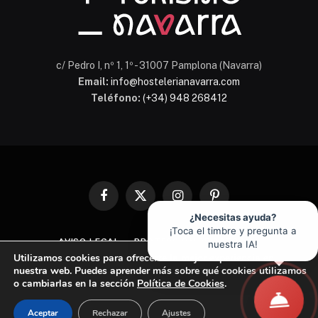
c/ Pedro I, nº 1, 1º - 31007 Pamplona (Navarra)
Email:
info@hostelerianavarra.com
Teléfono:
(+34) 948 268412
Facebook
X
Instagram
Pinterest
(Twitter)
¿Necesitas ayuda?
¡Toca el timbre y pregunta a
AVISO LEGAL
PROTECCIÓN DE DATOS
nuestra IA!
Utilizamos cookies para ofrecerte la mejor experiencia en
POLÍTICA DE COOKIES
nuestra web. Puedes aprender más sobre qué cookies utilizamos
o cambiarlas en la sección
Política de Cookies
.
© 2026 Asociación de Hostelería y Turismo de Navarra
Aceptar
Rechazar
Ajustes