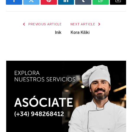
Facebook
Twitter
Pinterest
LinkedIn
Tumblr
WhatsApp
Email
PREVIOUS ARTICLE
NEXT ARTICLE
Inik
Kora Kiliki