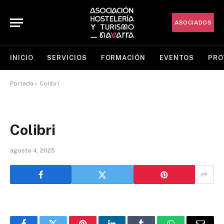
ASOCIADOS
INICIO
SERVICIOS
FORMACIÓN
EVENTOS
PRO
Portada
»
Colibri
Colibri
agosto 4, 2025