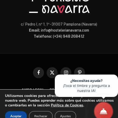
c/ Pedro I, nº 1, 1º - 31007 Pamplona (Navarra)
Email:
info@hostelerianavarra.com
Teléfono:
(+34) 948 268412
Facebook
X
Instagram
Pinterest
(Twitter)
¿Necesitas ayuda?
¡Toca el timbre y pregunta a
AVISO LEGAL
PROTECCIÓN DE DATOS
nuestra IA!
Utilizamos cookies para ofrecerte la mejor experiencia en
POLÍTICA DE COOKIES
nuestra web. Puedes aprender más sobre qué cookies utilizamos
o cambiarlas en la sección
Política de Cookies
.
© 2026 Asociación de Hostelería y Turismo de Navarra
Aceptar
Rechazar
Ajustes