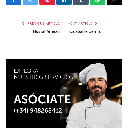
Facebook
Twitter
Pinterest
LinkedIn
Tumblr
WhatsApp
Email
PREVIOUS ARTICLE
NEXT ARTICLE
Hostal Arriazu
Ezcabarte Centro