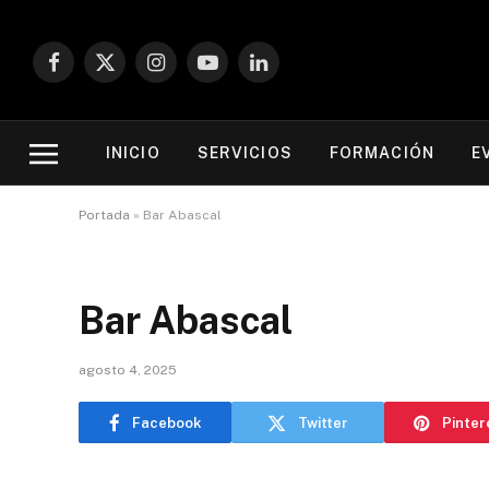
Facebook
X
Instagram
YouTube
LinkedIn
(Twitter)
INICIO
SERVICIOS
FORMACIÓN
E
Portada
»
Bar Abascal
Bar Abascal
agosto 4, 2025
Facebook
Twitter
Pinter