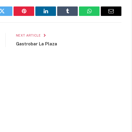
k
Twitter
Pinterest
LinkedIn
Tumblr
WhatsApp
Email
NEXT ARTICLE
Gastrobar La Plaza