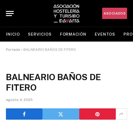
ASOCIADOS
INICIO
SERVICIOS
FORMACIÓN
EVENTOS
PRO
Portada
»
BALNEARIO BAÑOS DE FITERO
BALNEARIO BAÑOS DE
FITERO
agosto 4, 2025