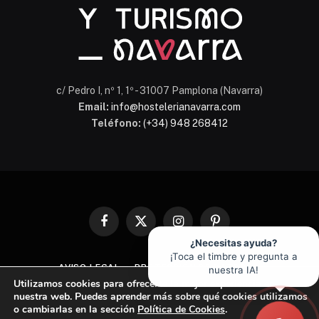
c/ Pedro I, nº 1, 1º - 31007 Pamplona (Navarra)
Email:
info@hostelerianavarra.com
Teléfono:
(+34) 948 268412
Facebook
X
Instagram
Pinterest
(Twitter)
¿Necesitas ayuda?
¡Toca el timbre y pregunta a
AVISO LEGAL
PROTECCIÓN DE DATOS
nuestra IA!
Utilizamos cookies para ofrecerte la mejor experiencia en
POLÍTICA DE COOKIES
nuestra web. Puedes aprender más sobre qué cookies utilizamos
o cambiarlas en la sección
Política de Cookies
.