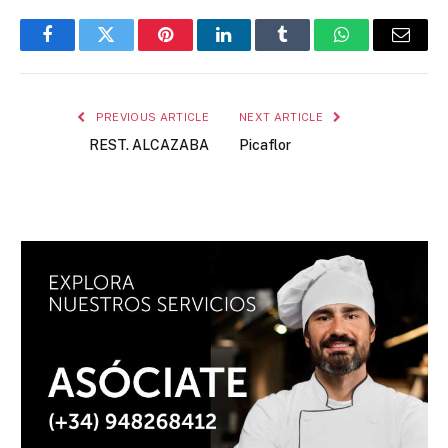
Facebook
Twitter
Pinterest
LinkedIn
Tumblr
WhatsApp
Email
PREVIOUS ARTICLE
NEXT ARTICLE
REST. ALCAZABA
Picaflor