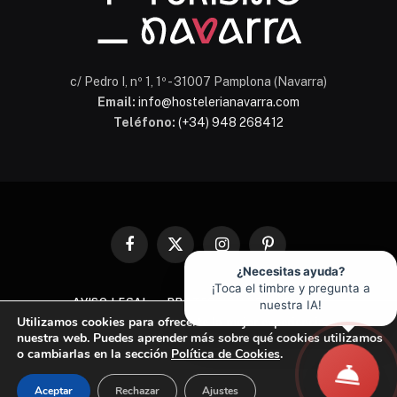
c/ Pedro I, nº 1, 1º - 31007 Pamplona (Navarra)
Email:
info@hostelerianavarra.com
Teléfono:
(+34) 948 268412
Facebook
X
Instagram
Pinterest
(Twitter)
¿Necesitas ayuda?
¡Toca el timbre y pregunta a
AVISO LEGAL
PROTECCIÓN DE DATOS
nuestra IA!
Utilizamos cookies para ofrecerte la mejor experiencia en
POLÍTICA DE COOKIES
nuestra web. Puedes aprender más sobre qué cookies utilizamos
o cambiarlas en la sección
Política de Cookies
.
© 2026 Asociación de Hostelería y Turismo de Navarra
Aceptar
Rechazar
Ajustes