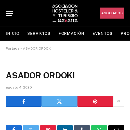
ASOCIADOS
INICIO
SERVICIOS
FORMACIÓN
EVENTOS
PRO
Portada
»
ASADOR ORDOKI
ASADOR ORDOKI
agosto 4, 2025