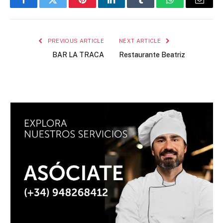
Facebook
Twitter
Pinterest
LinkedIn
Tumblr
WhatsApp
Email
PREVIOUS ARTICLE
NEXT ARTICLE
BAR LA TRACA
Restaurante Beatriz