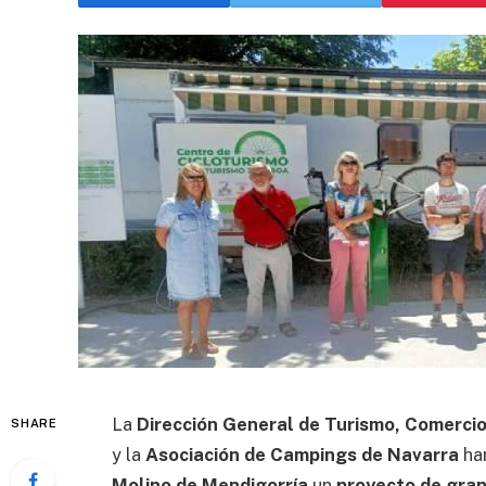
La
Dirección General de Turismo, Comerci
SHARE
y la
Asociación de Campings de Navarra
han
Molino de Mendigorría
un
proyecto de gran 