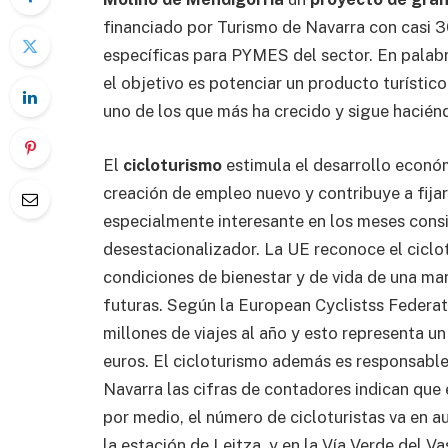
financiado por Turismo de Navarra con casi 
específicas para PYMES del sector. En palab
el objetivo es potenciar un producto turístic
uno de los que más ha crecido y sigue haciénd
El
cicloturismo
estimula el desarrollo económ
creación de empleo nuevo y contribuye a fijar
especialmente interesante en los meses cons
desestacionalizador. La UE reconoce el cicl
condiciones de bienestar y de vida de una ma
futuras. Según la European Cyclistss Federa
millones de viajes al año y esto representa u
euros. El cicloturismo además es responsable
Navarra las cifras de contadores indican que 
por medio, el número de cicloturistas va en a
la estación de Leitza, y en la Vía Verde del V