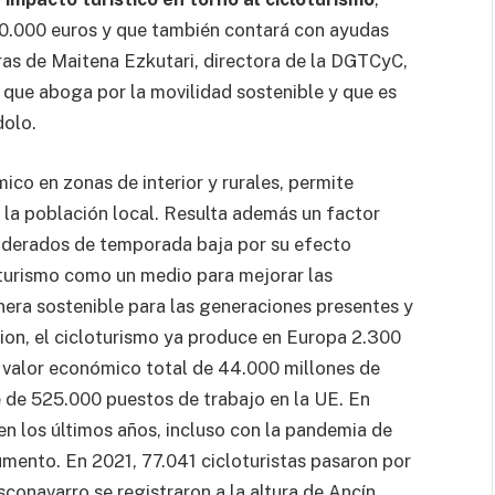
30.000 euros y que también contará con ayudas
ras de Maitena Ezkutari, directora de la DGTCyC,
o que aboga por la movilidad sostenible y que es
olo.
ico en zonas de interior y rurales, permite
 la población local. Resulta además un factor
iderados de temporada baja por su efecto
oturismo como un medio para mejorar las
nera sostenible para las generaciones presentes y
tion, el cicloturismo ya produce en Europa 2.300
n valor económico total de 44.000 millones de
 de 525.000 puestos de trabajo en la UE. En
en los últimos años, incluso con la pandemia de
umento. En 2021, 77.041 cicloturistas pasaron por
asconavarro se registraron a la altura de Ancín