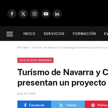
Facebook
X
Instagram
YouTube
LinkedIn
(Twitter)
INICIO
SERVICIOS
FORMACIÓN
E
Portada
»
Turismo de Navarra y Campings Navarra presentan un 
HOSTELERIA NAVARRA
Turismo de Navarra y 
presentan un proyecto 
julio 27, 2022
Facebook
Twitter
Pinter