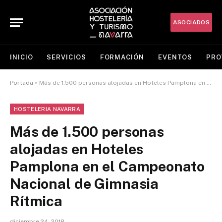
ASOCIADOS
INICIO
SERVICIOS
FORMACIÓN
EVENTOS
PRO
Portada
»
Más de 1.500 personas alojadas en Hoteles Pamplona en el Campeonato Nacional de Gimnasia Rítmica
HOSTELERIA NAVARRA
Más de 1.500 personas
alojadas en Hoteles
Pamplona en el Campeonato
Nacional de Gimnasia
Rítmica
diciembre 24, 2018