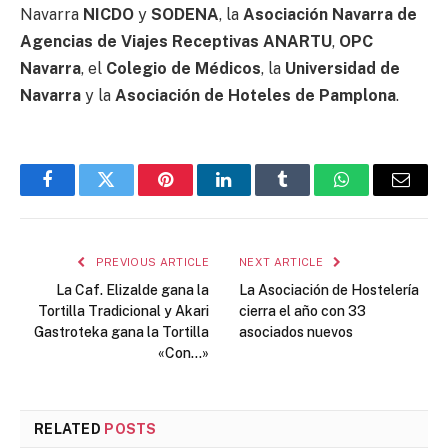
Navarra
NICDO
y
SODENA
, la
Asociación Navarra de
Agencias de Viajes Receptivas ANARTU
,
OPC
Navarra
, el
Colegio de Médicos
, la
Universidad de
Navarra
y la
Asociación de Hoteles de Pamplona
.
Facebook
Twitter
Pinterest
LinkedIn
Tumblr
WhatsApp
Email
PREVIOUS ARTICLE
NEXT ARTICLE
La Caf. Elizalde gana la
La Asociación de Hostelería
Tortilla Tradicional y Akari
cierra el año con 33
Gastroteka gana la Tortilla
asociados nuevos
«Con…»
RELATED
POSTS