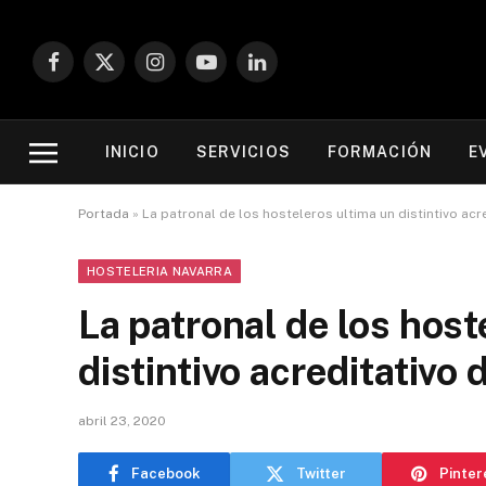
Facebook
X
Instagram
YouTube
LinkedIn
(Twitter)
INICIO
SERVICIOS
FORMACIÓN
E
Portada
»
La patronal de los hosteleros ultima un distintivo acre
HOSTELERIA NAVARRA
La patronal de los host
distintivo acreditativo 
abril 23, 2020
Facebook
Twitter
Pinter