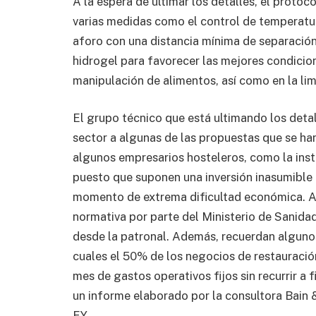
A la espera de ultimar los detalles, el protoco
varias medidas como el control de temperatur
aforo con una distancia mínima de separació
hidrogel para favorecer las mejores condicion
manipulación de alimentos, así como en la lim
El grupo técnico que está ultimando los detal
sector a algunas de las propuestas que se han
algunos empresarios hosteleros, como la ins
puesto que suponen una inversión inasumible 
momento de extrema dificultad económica. A
normativa por parte del Ministerio de Sanidad 
desde la patronal. Además, recuerdan algunos
cuales el 50% de los negocios de restauraci
mes de gastos operativos fijos sin recurrir a 
un informe elaborado por la consultora Bain 
EY.