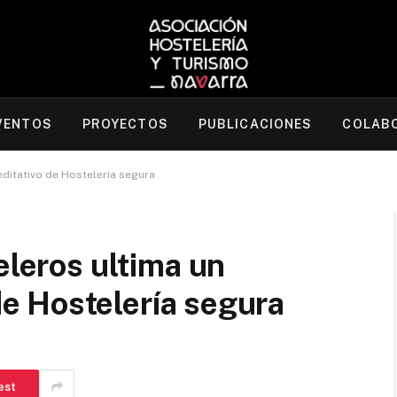
VENTOS
PROYECTOS
PUBLICACIONES
COLAB
ditativo de Hostelería segura
eleros ultima un
de Hostelería segura
est