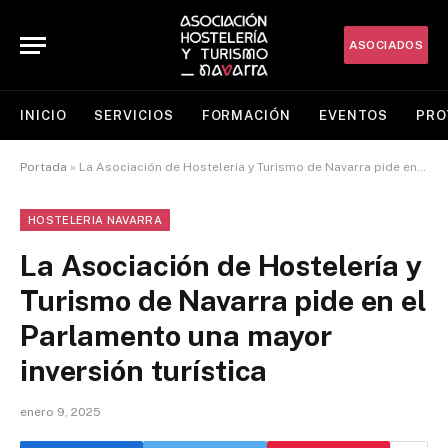
ASOCIADOS
INICIO
SERVICIOS
FORMACIÓN
EVENTOS
PRO
Portada
»
La Asociación de Hostelería y Turismo de Navarra pide en el Parlamento una mayor inversión turística
HOSTELERIA NAVARRA
La Asociación de Hostelería y
Turismo de Navarra pide en el
Parlamento una mayor
inversión turística
enero 9, 2025