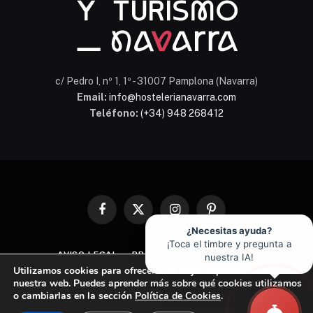
c/ Pedro I, nº 1, 1º - 31007 Pamplona (Navarra)
Email:
info@hostelerianavarra.com
Teléfono:
(+34) 948 268412
Facebook
X
Instagram
Pinterest
(Twitter)
¿Necesitas ayuda?
¡Toca el timbre y pregunta a
AVISO LEGAL
PROTECCIÓN DE DATOS
nuestra IA!
Utilizamos cookies para ofrecerte la mejor experiencia en
POLÍTICA DE COOKIES
nuestra web. Puedes aprender más sobre qué cookies utilizamos
o cambiarlas en la sección
Política de Cookies
.
© 2026 Asociación de Hostelería y Turismo de Navarra