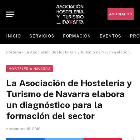
ASOCIADOS
INICIO
SERVICIOS
FORMACIÓN
EVENTOS
PRO
Portada
»
La Asociación de Hostelería y Turismo de Navarra elabora un diagnóstico para la formación del sector
HOSTELERIA NAVARRA
La Asociación de Hostelería y
Turismo de Navarra elabora
un diagnóstico para la
formación del sector
noviembre 15, 2019