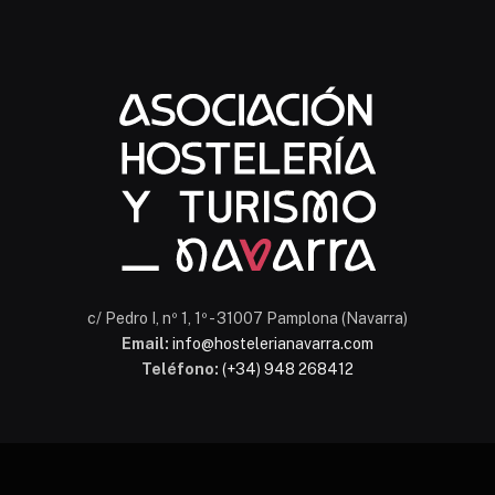
Chatbot Hostelería Navarra
En línea
c/ Pedro I, nº 1, 1º - 31007 Pamplona (Navarra)
Email:
info@hostelerianavarra.com
Teléfono:
(+34) 948 268412