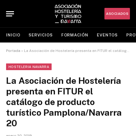
ASOCIADOS
INICIO
SERVICIOS
FORMACIÓN
EVENTOS
PRO
Portada
»
La Asociación de Hostelería presenta en FITUR el catálogo de producto turístico Pamplona/Navarra 20
HOSTELERIA NAVARRA
La Asociación de Hostelería
presenta en FITUR el
catálogo de producto
turístico Pamplona/Navarra
20
enero 20, 2019