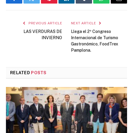
Facebook
Twitter
Pinterest
LinkedIn
Tumblr
WhatsApp
Email
PREVIOUS ARTICLE
NEXT ARTICLE
LAS VERDURAS DE
Llega el 2º Congreso
INVIERNO
Internacional de Turismo
Gastronómico, FoodTrex
Pamplona.
RELATED
POSTS