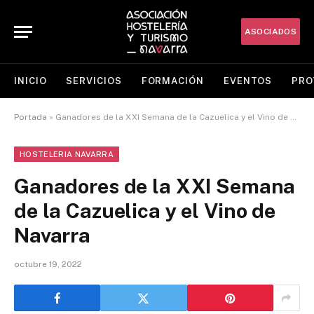
ASOCIADOS
INICIO
SERVICIOS
FORMACIÓN
EVENTOS
PRO
Portada
»
Ganadores de la XXI Semana de la Cazuelica y el Vino de Navarra
HOSTELERIA NAVARRA
Ganadores de la XXI Semana
de la Cazuelica y el Vino de
Navarra
octubre 19, 2022