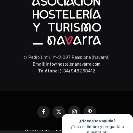
c/ Pedro I, nº 1, 1º - 31007 Pamplona (Navarra)
Email:
info@hostelerianavarra.com
Teléfono:
(+34) 948 268412
Facebook
X
Instagram
Pinterest
(Twitter)
¿Necesitas ayuda?
¡Toca el timbre y pregunta a
AVISO LEGAL
PROTECCIÓN DE DATOS
nuestra IA!