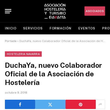
ASOCIADOS
INICIO
SERVICIOS
FORMACIÓN
EVENTOS
PRO
Portada
»
DuchaYa, nuevo Colaborador Oficial de la Asociación de Hostelería
HOSTELERIA NAVARRA
DuchaYa, nuevo Colaborador
Oficial de la Asociación de
Hostelería
octubre 9, 2018