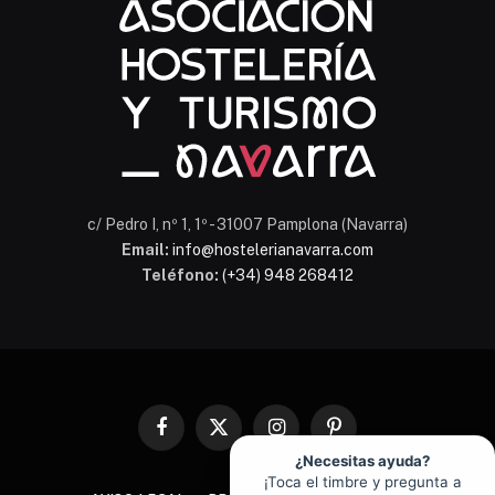
En línea
c/ Pedro I, nº 1, 1º - 31007 Pamplona (Navarra)
Email:
info@hostelerianavarra.com
Teléfono:
(+34) 948 268412
Facebook
X
Instagram
Pinterest
(Twitter)
¿Necesitas ayuda?
¡Toca el timbre y pregunta a