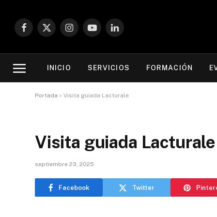
Facebook
X
Instagram
YouTube
LinkedIn
(Twitter)
INICIO
SERVICIOS
FORMACIÓN
E
Portada
»
Visita guiada Lacturale
Visita guiada Lacturale
septiembre 23, 2025
Facebook
Twitter
Pinter