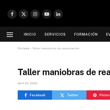
Facebook
X
Instagram
YouTube
LinkedIn
(Twitter)
INICIO
SERVICIOS
FORMACIÓN
E
Portada
»
Taller maniobras de reanimación
Taller maniobras de re
abril 20, 2022
Facebook
Twitter
Pinter