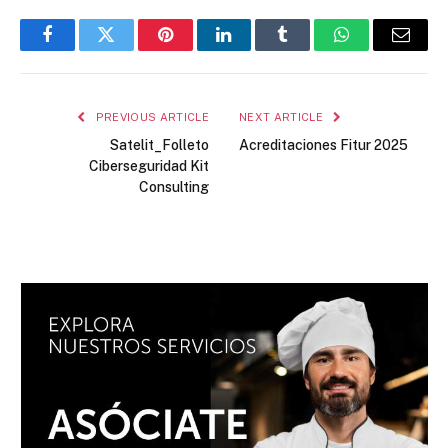
Facebook
Twitter
Pinterest
LinkedIn
Tumblr
WhatsApp
Email
PREVIOUS ARTICLE
NEXT ARTICLE
Satelit_Folleto
Acreditaciones Fitur 2025
Ciberseguridad Kit
Consulting