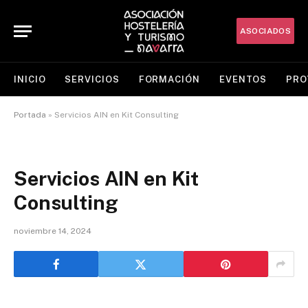
ASOCIADOS
INICIO
SERVICIOS
FORMACIÓN
EVENTOS
PRO
Portada
»
Servicios AIN en Kit Consulting
Servicios AIN en Kit
Consulting
noviembre 14, 2024