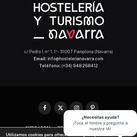
c/ Pedro I, nº 1, 1º - 31007 Pamplona (Navarra)
Email:
info@hostelerianavarra.com
Teléfono:
(+34) 948 268412
Facebook
X
Instagram
Pinterest
(Twitter)
¿Necesitas ayuda?
¡Toca el timbre y pregunta a
AVISO LEGAL
PROTECCIÓN DE DATOS
nuestra IA!
Utilizamos cookies para ofrecerte la mejor experiencia en
POLÍTICA DE COOKIES