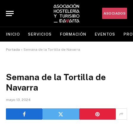
ASOCIADOS
INICIO
SERVICIOS
FORMACIÓN
EVENTOS
PRO
Portada
»
Semana de la Tortilla de Navarra
Semana de la Tortilla de
Navarra
mayo 13, 2024