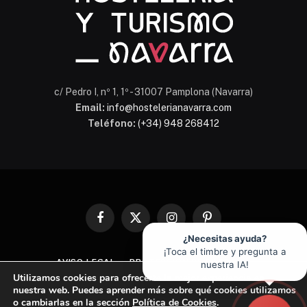
c/ Pedro I, nº 1, 1º - 31007 Pamplona (Navarra)
Email:
info@hostelerianavarra.com
Teléfono:
(+34) 948 268412
Facebook
X
Instagram
Pinterest
(Twitter)
¿Necesitas ayuda?
¡Toca el timbre y pregunta a
AVISO LEGAL
PROTECCIÓN DE DATOS
nuestra IA!
Utilizamos cookies para ofrecerte la mejor experiencia en
POLÍTICA DE COOKIES
nuestra web. Puedes aprender más sobre qué cookies utilizamos
o cambiarlas en la sección
Política de Cookies
.