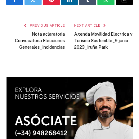
Facebook
Twitter
Pinterest
LinkedIn
Tumblr
WhatsApp
Email
PREVIOUS ARTICLE
NEXT ARTICLE
Nota aclaratoria
Agenda Movilidad Electrica y
Convocatoria Elecciones
Turismo Sostenible_9 junio
Generales_Incidencias
2023_Iruña Park