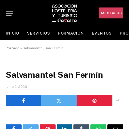
ASOCIADOS
INICIO
SERVICIOS
FORMACIÓN
EVENTOS
PRO
Portada
»
Salvamantel San Fermín
Salvamantel San Fermín
junio 2, 2023