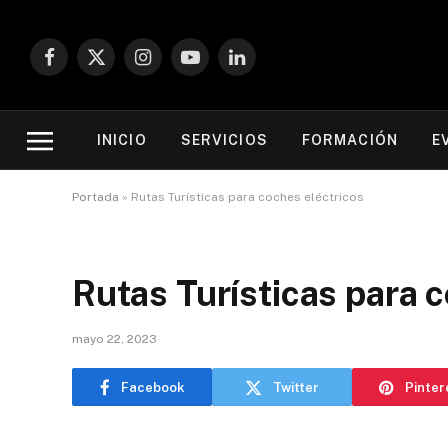
Facebook
X
Instagram
YouTube
LinkedIn
(Twitter)
INICIO
SERVICIOS
FORMACIÓN
E
Portada
»
Rutas Turísticas para coches eléctricos
Rutas Turísticas para 
mayo 22, 2023
Facebook
Twitter
Pinter