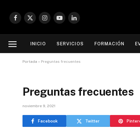
Facebook
X
Instagram
YouTube
LinkedIn
(Twitter)
INICIO
SERVICIOS
FORMACIÓN
E
Portada
»
Preguntas frecuentes
Preguntas frecuentes
noviembre 9, 2021
Facebook
Twitter
Pinter