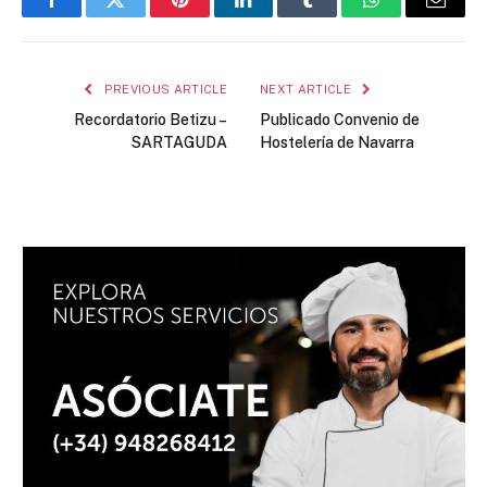
Facebook
Twitter
Pinterest
LinkedIn
Tumblr
WhatsApp
Email
PREVIOUS ARTICLE
NEXT ARTICLE
Recordatorio Betizu –
Publicado Convenio de
SARTAGUDA
Hostelería de Navarra