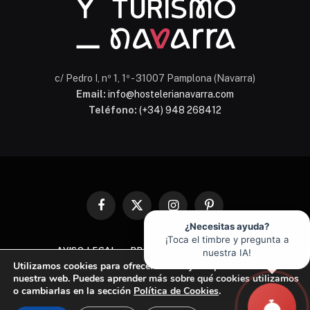
c/ Pedro I, nº 1, 1º - 31007 Pamplona (Navarra)
Email:
info@hostelerianavarra.com
Teléfono:
(+34) 948 268412
Facebook
X
Instagram
Pinterest
(Twitter)
¿Necesitas ayuda?
¡Toca el timbre y pregunta a
AVISO LEGAL
PROTECCIÓN DE DATOS
nuestra IA!
Utilizamos cookies para ofrecerte la mejor experiencia en
POLÍTICA DE COOKIES
nuestra web. Puedes aprender más sobre qué cookies utilizamos
o cambiarlas en la sección
Política de Cookies
.
© 2026 Asociación de Hostelería y Turismo de Navarra