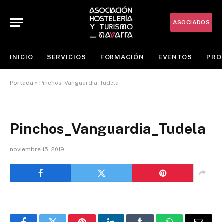
ASOCIADOS
INICIO
SERVICIOS
FORMACIÓN
EVENTOS
PRO
Portada
»
Pinchos_Vanguardia_Tudela
Pinchos_Vanguardia_Tudela
noviembre 15, 2019