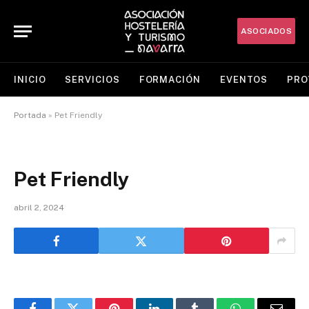
ASOCIADOS
INICIO
SERVICIOS
FORMACIÓN
EVENTOS
PRO
Portada
»
Pet Friendly
Pet Friendly
abril 2, 2024