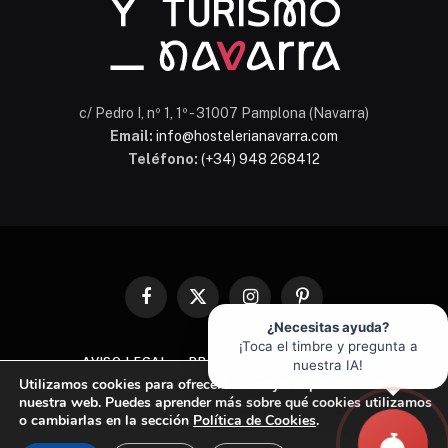
c/ Pedro I, nº 1, 1º - 31007 Pamplona (Navarra)
Email:
info@hostelerianavarra.com
Teléfono:
(+34) 948 268412
Facebook
X
Instagram
Pinterest
(Twitter)
¿Necesitas ayuda?
¡Toca el timbre y pregunta a
AVISO LEGAL
PROTECCIÓN DE DATOS
nuestra IA!
Utilizamos cookies para ofrecerte la mejor experiencia en
POLÍTICA DE COOKIES
nuestra web. Puedes aprender más sobre qué cookies utilizamos
o cambiarlas en la sección
Política de Cookies
.
© 2026 Asociación de Hostelería y Turismo de Navarra