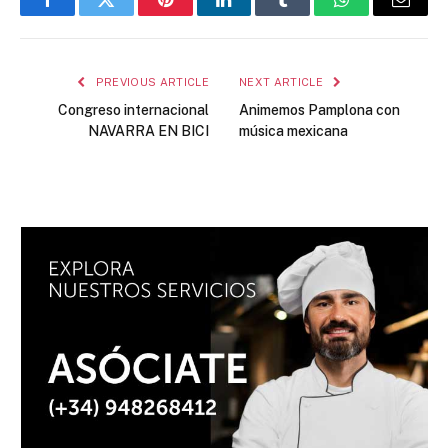
Facebook
Twitter
Pinterest
LinkedIn
Tumblr
WhatsApp
Email
PREVIOUS ARTICLE
NEXT ARTICLE
Congreso internacional
Animemos Pamplona con
NAVARRA EN BICI
música mexicana