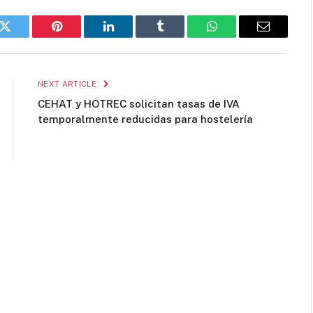
k
Twitter
Pinterest
LinkedIn
Tumblr
WhatsApp
Email
NEXT ARTICLE
CEHAT y HOTREC solicitan tasas de IVA
temporalmente reducidas para hostelería