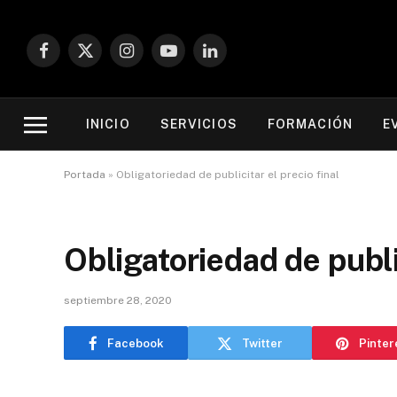
Facebook
X
Instagram
YouTube
LinkedIn
(Twitter)
INICIO
SERVICIOS
FORMACIÓN
E
Portada
»
Obligatoriedad de publicitar el precio final
Obligatoriedad de public
septiembre 28, 2020
Facebook
Twitter
Pinter