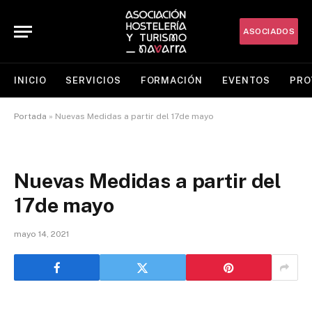
ASOCIADOS
INICIO
SERVICIOS
FORMACIÓN
EVENTOS
PRO
Portada
»
Nuevas Medidas a partir del 17de mayo
Nuevas Medidas a partir del
17de mayo
mayo 14, 2021