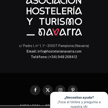
c/ Pedro I, nº 1, 1º - 31007 Pamplona (Navarra)
Email:
info@hostelerianavarra.com
Teléfono:
(+34) 948 268412
Facebook
X
Instagram
Pinterest
(Twitter)
¿Necesitas ayuda?
¡Toca el timbre y pregunta a
AVISO LEGAL
PROTECCIÓN DE DATOS
nuestra IA!