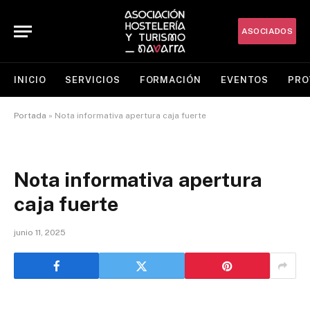
ASOCIADOS
INICIO
SERVICIOS
FORMACIÓN
EVENTOS
PRO
Portada
»
Nota informativa apertura caja fuerte
Nota informativa apertura
caja fuerte
junio 11, 2025