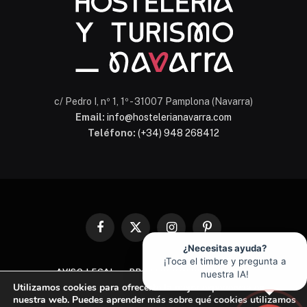
c/ Pedro I, nº 1, 1º - 31007 Pamplona (Navarra)
Email:
info@hostelerianavarra.com
Teléfono:
(+34) 948 268412
Facebook
X
Instagram
Pinterest
(Twitter)
¿Necesitas ayuda?
¡Toca el timbre y pregunta a
AVISO LEGAL
PROTECCIÓN DE DATOS
nuestra IA!
Utilizamos cookies para ofrecerte la mejor experiencia en
POLÍTICA DE COOKIES
nuestra web. Puedes aprender más sobre qué cookies utilizamos