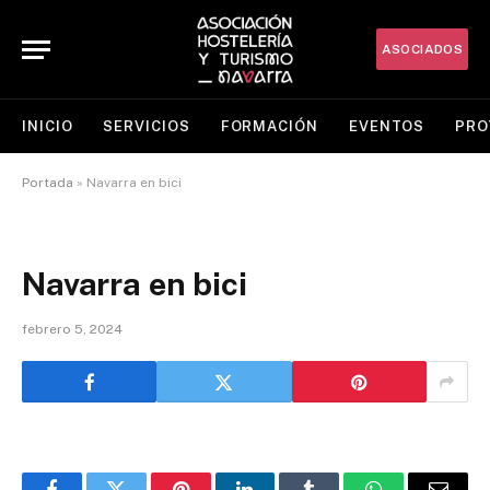
ASOCIADOS
INICIO
SERVICIOS
FORMACIÓN
EVENTOS
PRO
Portada
»
Navarra en bici
Navarra en bici
febrero 5, 2024