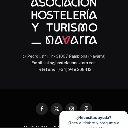
En línea
c/ Pedro I, nº 1, 1º - 31007 Pamplona (Navarra)
Email:
info@hostelerianavarra.com
Teléfono:
(+34) 948 268412
Facebook
X
Instagram
Pinterest
(Twitter)
¿Necesitas ayuda?
¡Toca el timbre y pregunta a
AVISO LEGAL
PROTECCIÓN DE DATOS