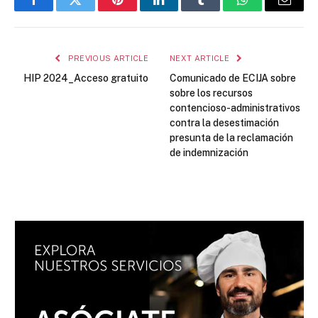
Facebook
Twitter
Pinterest
LinkedIn
Tumblr
WhatsApp
Email
PREVIOUS ARTICLE
NEXT ARTICLE
HIP 2024_Acceso gratuito
Comunicado de ECIJA sobre
sobre los recursos
contencioso-administrativos
contra la desestimación
presunta de la reclamación
de indemnización